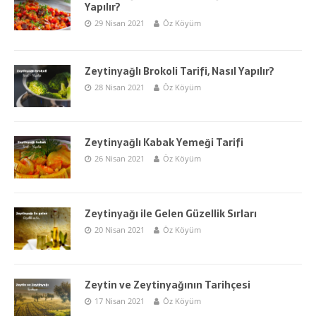
Yapılır?
29 Nisan 2021
Öz Köyüm
Zeytinyağlı Brokoli Tarifi, Nasıl Yapılır?
28 Nisan 2021
Öz Köyüm
Zeytinyağlı Kabak Yemeği Tarifi
26 Nisan 2021
Öz Köyüm
Zeytinyağı ile Gelen Güzellik Sırları
20 Nisan 2021
Öz Köyüm
Zeytin ve Zeytinyağının Tarihçesi
17 Nisan 2021
Öz Köyüm