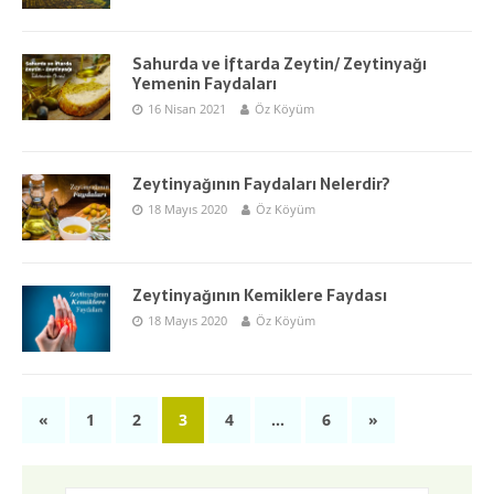
Sahurda ve İftarda Zeytin/ Zeytinyağı
Yemenin Faydaları
16 Nisan 2021
Öz Köyüm
Zeytinyağının Faydaları Nelerdir?
18 Mayıs 2020
Öz Köyüm
Zeytinyağının Kemiklere Faydası
18 Mayıs 2020
Öz Köyüm
«
1
2
3
4
…
6
»