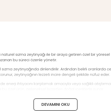
ini naturel sızma zeytinyağı ile bir araya getiren özel bir yörese
uzanan bu süreci özenle yönetir.
 sızma zeytinyağında dinlendirilir. Ardından belirli oranlarda 
orunur, zeytinyağının lezzeti incire dengeli şekilde nüfuz eder.
nde enerji ihtiyacını karşılamak amacıyla veya sağlıklı atıştırmalı
i bu özel ürün, geleneksel lezzetleri doğal içeriklerle sunar.
DEVAMINI OKU