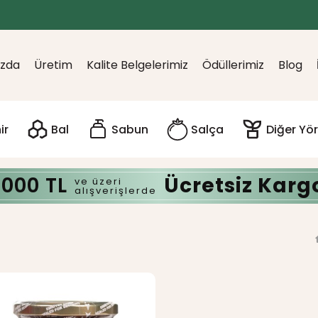
ızda
Üretim
Kalite Belgelerimiz
Ödüllerimiz
Blog
ir
Bal
Sabun
Salça
Diğer Yör
.000 TL
Ücretsiz Karg
ve üzeri
alışverişlerde