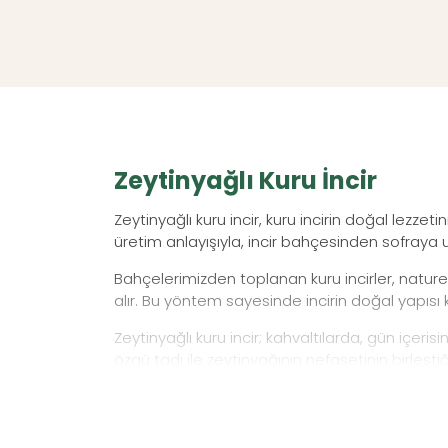
Zeytinyağlı Kuru İncir
Zeytinyağlı kuru incir, kuru incirin doğal lezzet
üretim anlayışıyla, incir bahçesinden sofraya 
Bahçelerimizden toplanan kuru incirler, naturel
alır. Bu yöntem sayesinde incirin doğal yapısı k
Zeytinyağlı kuru incir; kahvaltılarda, gün içerisi
özgü tadı ile zeytinyağının nefasetinin birleştiğ