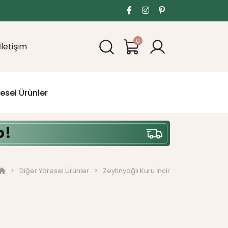
0
İletişim
esel Ürünler
o!
Diğer Yöresel Ürünler
Zeytinyağlı Kuru İncir