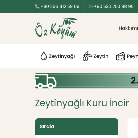
+90 266 412 59 69
+90 530 263 98 96
Hakkım
Zeytinyağı
Zeytin
Peyn
2
Zeytinyağlı Kuru İncir
Sırala