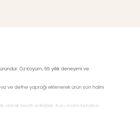
l üründür. Öz Köyüm, 65 yıllık deneyimi ve
ceviz ve defne yaprağı eklenerek ürün son halini
k olarak tercih edilebilir. Kuru incirin kendine